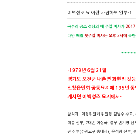
이벽성조 묘 이장 사진화보 일부-1
곡수리 공소 성당의 매 주일 미사가
201
다만 매월
첫주일 미사는 오후 2시에
봉헌
************
-1979년 6월 21일
경기도 포천군 내촌면 화현리 갓
신창읍민회 공동묘지에 195년 동
계시던 이벽성조 묘지에서-
참석자 : 이장위원회 위원장 김남수 주교,
희봉 신부, 7대손 이상국, 총무 변기영 신부
진 신부(수원교구 총대리), 윤석원 신부, 