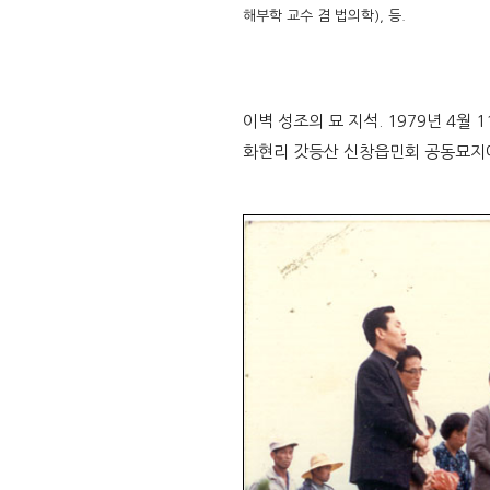
해부학 교수 겸 법의학), 등.
이벽 성조의 묘 지석. 1979년 4월 11
화현리 갓등산 신창읍민회 공동묘지에