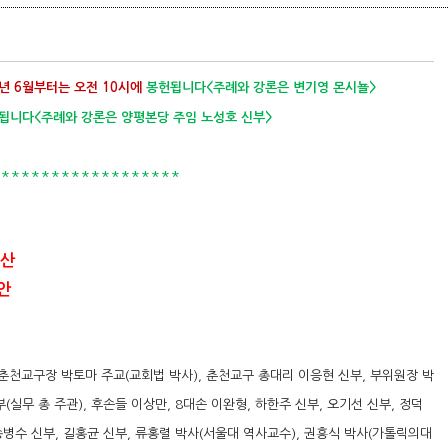
7년
6월부터는 오전 10시에
봉헌됩니다<주례와 강론은 변기영 몬시뇰>
됩니다<
주례와 강론은
양평본당 주임 노성호 신부>
***********
등산
안
 춘천교구장 박토마 주교(교회법 박사), 춘천교구 총대리 이응현 신부, 부위원장 박
(실무 총 주관), 후손들 이상만, 8대손 이완형, 하한주 신부, 오기선 신부, 정덕
송병수 신부, 길홍균 신부, 류홍렬 박사(서울대 역사교수), 권흥식 박사(가톨릭의대