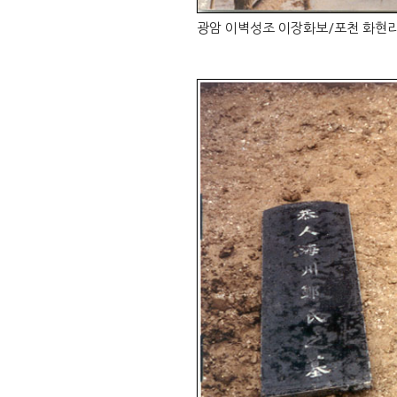
광암 이벽성조 이장화보/포천 화현