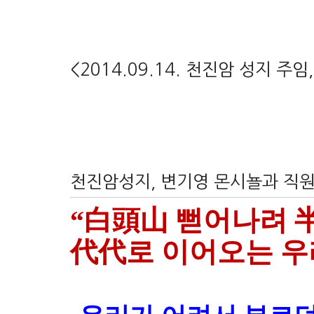
<2014.09.14. 천진암 성지 주
천진암성지, 변기영 몬시뇰과 직원들
“白頭山 뻗어나려 半
代代로 이어오는 우리