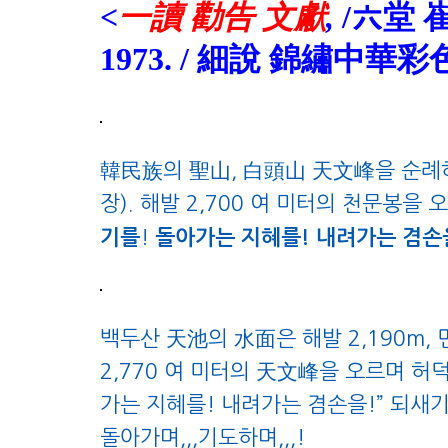
<
一讀 勸告 文獻
,
/六堂 崔
1973. / 細說 錦繡中華
韓民族의 聖山, 白頭山 天文峰을 순례하는 
장).
해발 2,700 여 미터의 천문봉을 
기를
!
돌아가는 지혜를! 내려가는 겸손을
백두산 天池의 水面은 해발 2,190m, 면적
2,770 여 미터의 天文峰을 오르며 허덕
가는 지혜를! 내려가는 겸손을!” 되새기
돌아가며,,,기도하며,,,!