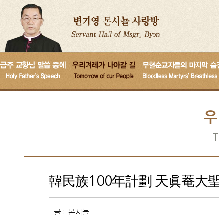
우
T
韓民族100年計劃 天眞菴大聖
글 :
몬시뇰