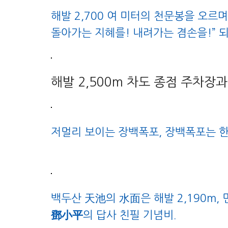
해발 2,700 여 미터의 천문봉을 오르며
돌아가는 지혜를! 내려가는 겸손을!” 되새
해발 2,500m 차도 종점 주차장
저멀리 보이는 장백폭포, 장백폭포는 한
백두산 天池의 水面은 해발 2,190m, 면적
鄧小平
의 답사 친필 기념비.