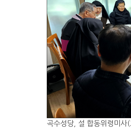
곡수성당, 설 합동위령미사(20