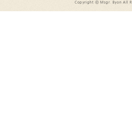
Copyright ⓒ Msgr. Byon All R