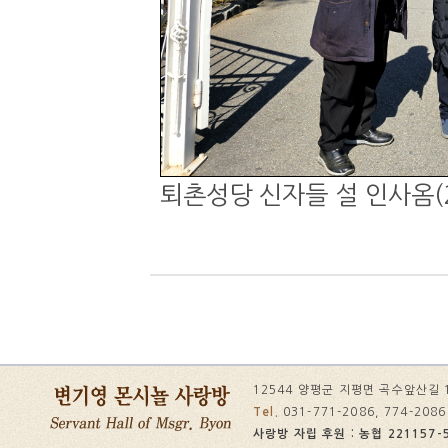
퇴촌성당 신자들 설 인사옴(20
12544 양평군 지평면 곡수앞산길 
Tel.
031-771-2086, 774-208
사랑방 자립 후원 : 농협 221157-5