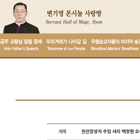
제목
천진암성지 주임 서리 백정현 요셉 