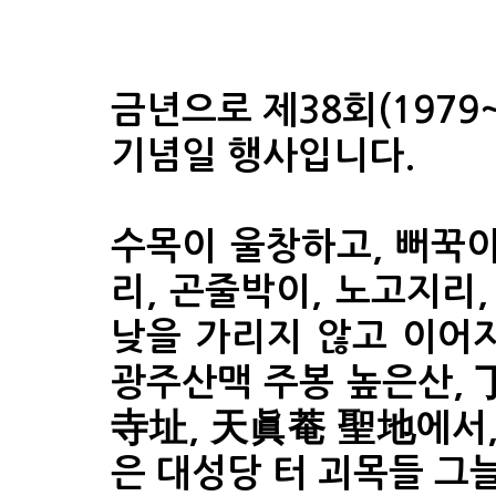
금년으로 제38회(1979
기념일 행사입니다.
수목이 울창하고, 뻐꾹이
리, 곤줄박이, 노고지리,
낮을 가리지 않고 이어
광주산맥 주봉 높은산,
寺址, 天眞菴 聖地에서
은 대성당 터 괴목들 그