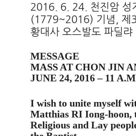
2016. 6. 24. 천진
(1779~2016) 기념, 
황대사 오스발도 파딜랴 
MESSAGE
MASS AT CHON J
IN 
JUNE 24, 2016 – 11
A.M
I wish to unite myself w
Matthias RI Iong-hoon, t
Religious and Lay people 