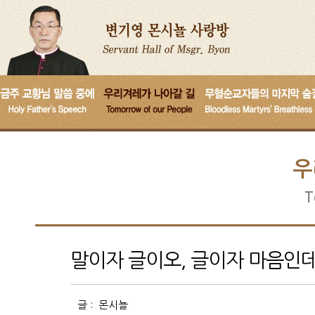
우
T
말이자 글이오, 글이자 마음인데
글 :
몬시뇰