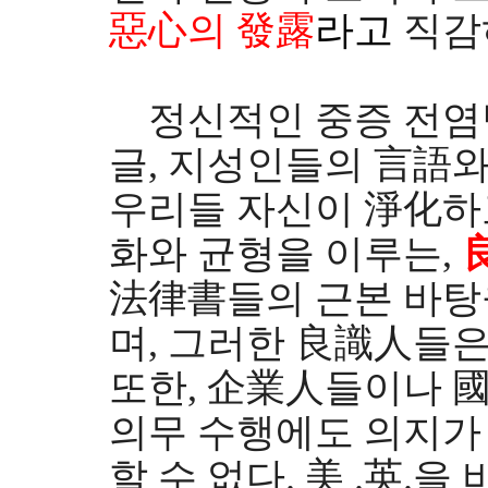
惡心의 發露
라고
직감
정신적인 중증 전염병
글, 지성인들의 言語와
우리들 자신이 淨化하
화와 균형을 이루는,
法律書들의 근본 바탕
며, 그러한 良識人들은
또한, 企業人들이나 
의무 수행에도 의지가
할 수 없다. 美 .英.