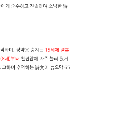
들에게 순수하고 진솔하며 소박한 詩
시작하며, 정약용 승지는
15세에 결혼
경(8세)부터
천진암에 자주 놀러 왔거
회고하며 추억하는 詩文이 늙으막 65