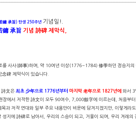
기념일!.
若鏞 承旨
) 탄생 250주년
若鏞 承旨
기
념 詩碑 제막식,
 사사(師事)하며, 약 10여년 이상(1776~1784) 修學하던 정승지의
紀念碑 제막식이 있습니다.
러 詩文은
최초 少年으로 1776년부터
마지막 老年으로 1827년에
와서 3
장에서 저작한 詩文이 모두 90여수, 7,000餘字에 이르는데, 처음부터
제목과 저작 연대와 일부 주요 내용만이 비문에 담겨지겠지만, 이렇게라도 
 성지에 詩碑로 남아서, 우리의 스승이 되고, 거울이 되며, 우리 겨레의