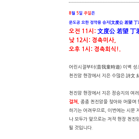
8
월
5
일
주일
은
문도공 요한 정약용 승지(
文度公 若望 丁
오전 11시:
文度公 若望 丁
낮 12시: 경축미사,
오후 1시: 경축회식!.
어린시절부터(昔我童時遊) 이벽 성조를
천진암 현장에서 지은 수많은 詩文 
천진암 현장에서 지은 정승지의 여
걸쳐,
종종 천진암을 찾아와 머물며 현
하기는 어려우므로, 이번에는 시문 
나 모두가 앞으로는 저작 현장 천진암
될 것입니다.