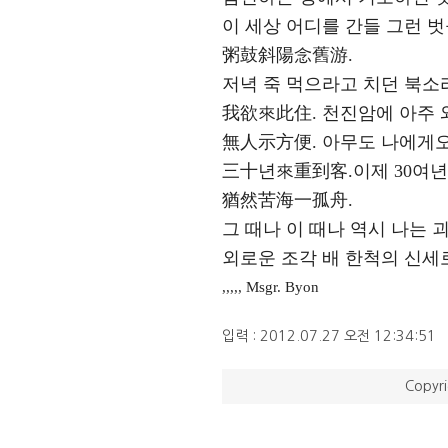
이 세상 어디를 간들 그런 벗
粥鼓斜陽念舊游.
저녁 죽 먹으라고 치던 북소
我欲來此住.
천진암에 아주 
無人示方便.
아무도 나에게
三十년來重到客.
이제 30여
猶然苦海一孤舟.
그 때나 이 때나 역시 나는 
외로운 조각 배 한척의 신세
,,,,, Msgr. Byon
입력 : 2012.07.27 오전 12:34:51
Copyr