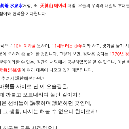
眞菴 氷泉水
처럼, 또,
天眞山 메아리
처럼, 오늘의 우리와 내일의 후대
 참여와 협력을 기다립니다.
반적으로
10세 이하를
뜻하며,
11세부터는
少年
이라 하고, 장가를 들기 
문에 오히려 좀 늦게 한 것입니다. 그렇게 보면, 정약용 승지는
1770년 
學堂이라할 수 있는, 절간의 서당에서 공부하였음을 알 수 있으니, 이를 
天眞消搖集
에 여러 대목에 나오고 있기 때문입니다.
 추려서 譯述해본다면,>
바윗돌 사이로 난 이 오솔길은,
때 까불고 오르내리며 놀던 길이지 !
운 선비들이 講學하며 讀經하던 곳인데,
 그 생활, 다시는 해볼 수 없으니 한이로세!
 친구들 모두 사라졌으니,