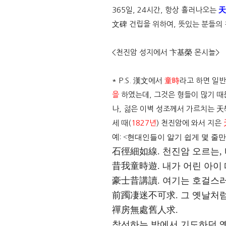
365일, 24시간, 항상 흘러나오는
天
文碑 건립을 위하여, 뜻있는 분들의
<천진암 성지에서 卞基榮 몬시뇰>
* P.S. 漢文에서
童時
라고 하면 일
을
하였는데, 그것은 형들이 많기 때
나, 젊은 이벽 성조께서 가르치는 天
세 때(
1827년
) 천진암에 와서 지은
예:
<현대인들이 알기 쉽게 몇 줄만
石徑細如線.
천진암 오르는, 
昔我童時遊.
내가 어린 아이 
豪士昔講讀.
여기는 호걸스러
前躅凄迷不可求.
그 옛날처럼
禪房無處舊人求.
참선하는 방에서 기도하던 옛